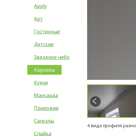
Apply
Арт
Гостинные
Детские
Звездное небо
Карнизы
Кухни
Мансарда
Прихожие
Санузлы
4 вида профиля разн
Спайка