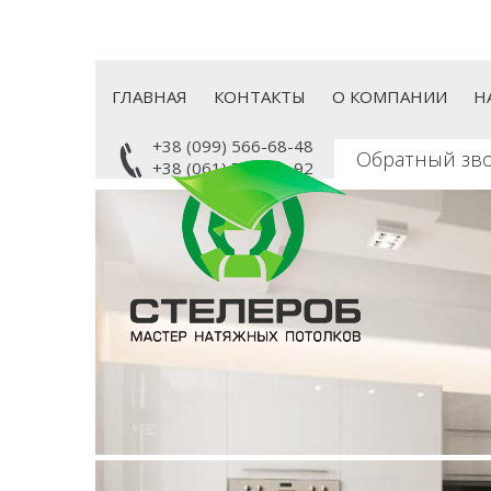
Перейти
к
основному
содержанию
ГЛАВНАЯ
КОНТАКТЫ
О КОМПАНИИ
Н
+38 (099) 566-68-48
Обратный зв
+38 (061) 707-93-92