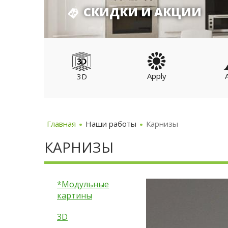
СКИДКИ И АКЦИИ
Apply
3D
дульные
артины
Главная
Наши работы
Карнизы
КАРНИЗЫ
*Модульные
картины
3D