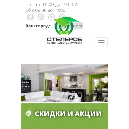
Перейти
Пн-Пт с 10:00 до 19:00 \\
к
Сб с 09:00 до 14:00
основному
Мы
Канал
Instagram
Instagram
содержанию
в
на
Ваш город:
Facebook
Youtube
Toggle
navigation
СКИДКИ И АКЦИИ