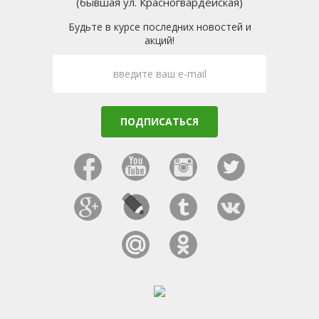
(бывшая ул. Красногвардейская)
Будьте в курсе последних новостей и
акций!
ПОДПИСАТЬСЯ
Facebook
Youtube
Instagram
Twitter
Google
Livejournal
Tumblr
ВКонтак
Plus
Мой
Одноклассники
мир
@mail.ru